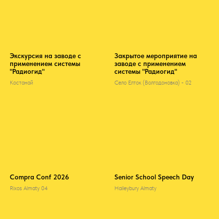
Экскурсия на заводе с
Закрытое мероприятие на
применением системы
заводе с применением
"Радиогид"
системы "Радиогид"
Костанай
Село Елток (Волгодоновка) - 02
Compra Conf 2026
Senior School Speech Day
Rixos Almaty 04
Haileybury Almaty