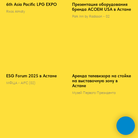
6th Asia Pacific LPG EXPO
Презентация оборудования
бренда ACOEM USA в Астане
Rixos Almaty
Park Inn by Radisson - 02
ESG Forum 2025 в Астане
Аренда телевизора на стойке
на выставочную зону в
МФЦА - AIFC (02)
Астане
Музей Первого Президента