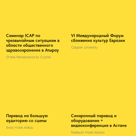
Семинар ICAP по
VI Международный Форум
чрезвычайным ситуациям в
сближения культур Евразии
области общественного
Caspian University
здравоохранения в Атырау
Отель Renaissance by Crystall
Перевод на большую
Синхронный перевод и
аудиторию со сцены
оборудование +
видеоконференция в Астане
Swiss Hotel Alatau
Radisson Hotel Astana