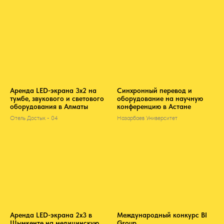
Аренда LED-экрана 3х2 на
Синхронный перевод и
тумбе, звукового и светового
оборудование на научную
оборудования в Алматы
конференцию в Астане
Отель Достык - 04
Назарбаев Университет
Аренда LED-экрана 2х3 в
Международный конкурс BI
Шымкенте на медицинскую
Group