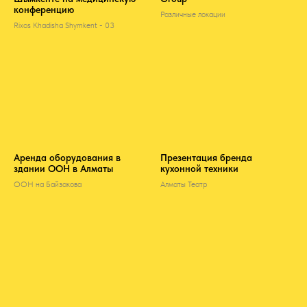
конференцию
Различные локации
Rixos Khadisha Shymkent - 03
Аренда оборудования в
Презентация бренда
здании ООН в Алматы
кухонной техники
ООН на Байзакова
Алматы Театр