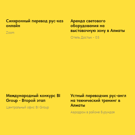
Синхронный перевод рус-каз
Аренда светового
онлайн
оборудования на
выставочную зону в Алматы
Zoom
Отель Достык - 05
Международный конкурс BI
Устный переводчик рус-англ
Group - Второй этап
на технический тренинг в
Алматы
Центральный офис BI Group
Аэродром в районе Бурундая