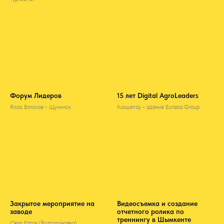
Форум Лидеров
15 лет Digital AgroLeaders
Rixos Borovoe - Щучинск
Кокшетау - здание Eurasia Group
Закрытое мероприятие на
Видеосъемка и создание
заводе
отчетного ролика по
треннингу в Шымкенте
Село Елток (Волгодоновка)