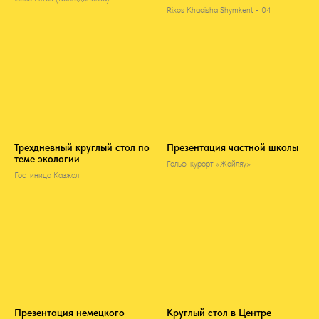
Rixos Khadisha Shymkent - 04
Трехдневный круглый стол по
Презентация частной школы
теме экологии
Гольф-курорт «Жайляу»
Гостиница Казжол
Презентация немецкого
Круглый стол в Центре