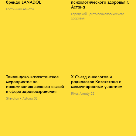
бренда LANADOL
психологического здоровья г.
Астана
Гостиница Алматы
Городской центр психологического
здоровья
Таиландско-казахстанское
Х Съезд онкологов и
мероприятие по
радиологов Казахстана с
налаживанию деловых связей
международным участием
в сфере здравоохранения
Rixos Almaty 02
Sheraton - Astana 02