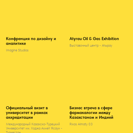
Конфренция по дизайну и
Atyrau Oil & Gas Exhibition
аналитике
Выставочный центр - Атырау
Imagine Studios
Официальный визит в
Бизнес втреча в сфере
университет в рамках
фармакалогии между
аккредитации
Казахстаном и Индией
Международный Казахско-Турецкий
Rixos Almaty 03
Университет им. Ходжа Ахмет Ясауи -
Туркестан