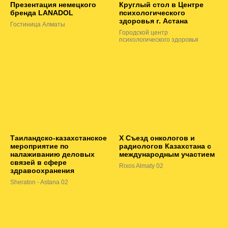
Презентация немецкого
Круглый стол в Центре
бренда LANADOL
психологического
здоровья г. Астана
Гостиница Алматы
Городской центр
психологического здоровья
Таиландско-казахстанское
Х Съезд онкологов и
мероприятие по
радиологов Казахстана с
налаживанию деловых
международным участием
связей в сфере
Rixos Almaty 02
здравоохранения
Sheraton - Astana 02