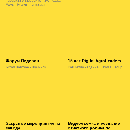
Турецкий Университет им. Ходжа
Ахмет Ясауи - Туркестан
Форум Лидеров
15 лет Digital AgroLeaders
Rixos Borovoe - Щучинск
Кокшетау - здание Eurasia Group
Закрытое мероприятие на
Видеосъемка и создание
заводе
отчетного ролика по