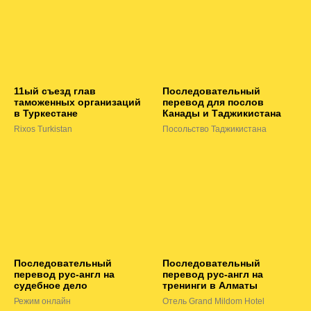
11ый съезд глав
Последовательный
таможенных организаций
перевод для послов
в Туркестане
Канады и Таджикистана
Rixos Turkistan
Посольство Таджикистана
Последовательный
Последовательный
перевод рус-англ на
перевод рус-англ на
судебное дело
тренинги в Алматы
Режим онлайн
Отель Grand Mildom Hotel