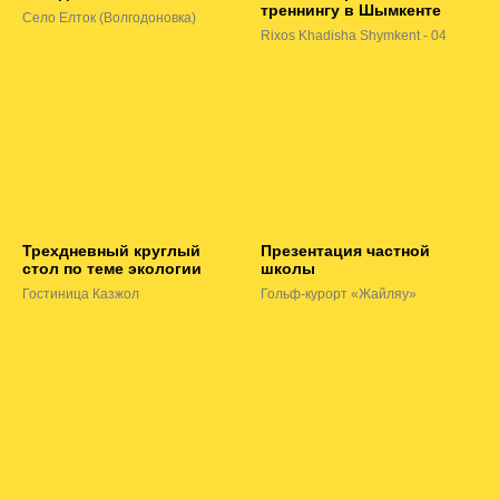
треннингу в Шымкенте
Село Елток (Волгодоновка)
Rixos Khadisha Shymkent - 04
Трехдневный круглый
Презентация частной
стол по теме экологии
школы
Гостиница Казжол
Гольф-курорт «Жайляу»