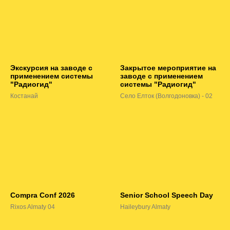
Экскурсия на заводе с
Закрытое мероприятие на
применением системы
заводе с применением
"Радиогид"
системы "Радиогид"
Костанай
Село Елток (Волгодоновка) - 02
Compra Conf 2026
Senior School Speech Day
Rixos Almaty 04
Haileybury Almaty