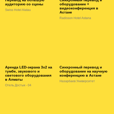
аудиторию со сцены
оборудование +
видеоконференция в
Swiss Hotel Alatau
Астане
Radisson Hotel Astana
Аренда LED-экрана 3х2 на
Синхронный перевод и
тумбе, звукового и
оборудование на научную
светового оборудования
конференцию в Астане
в Алматы
Назарбаев Университет
Отель Достык - 04