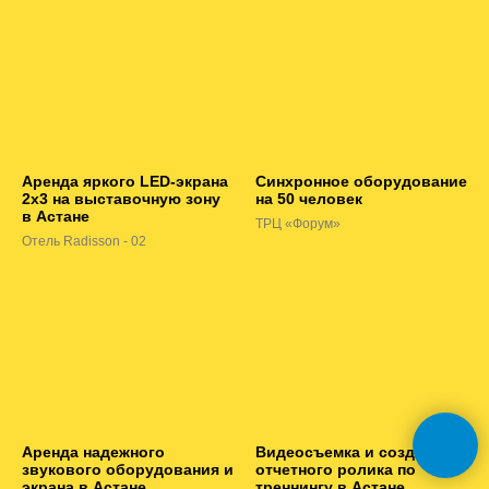
Аренда яркого LED-экрана
Синхронное оборудование
2х3 на выставочную зону
на 50 человек
в Астане
ТРЦ «Форум»
Отель Radisson - 02
Аренда надежного
Видеосъемка и создание
звукового оборудования и
отчетного ролика по
экрана в Астане
треннингу в Астане