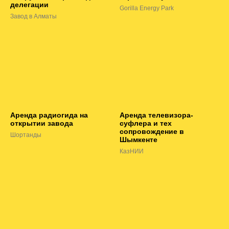
делегации
Gorilla Energy Park
Завод в Алматы
Аренда радиогида на
Аренда телевизора-
открытии завода
суфлера и тех
сопровождение в
Шортанды
Шымкенте
КазНИИ