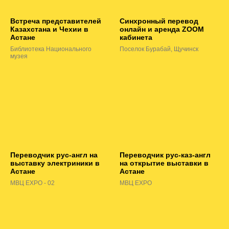
Встреча представителей
Синхронный перевод
Казахстана и Чехии в
онлайн и аренда ZOOM
Астане
кабинета
Библиотека Национального
Поселок Бурабай, Щучинск
музея
Переводчик рус-англ на
Переводчик рус-каз-англ
выставку электриники в
на открытие выставки в
Астане
Астане
МВЦ EXPO - 02
МВЦ EXPO