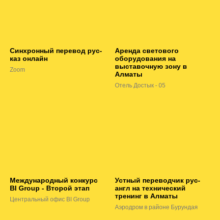
Синхронный перевод рус-
Аренда светового
каз онлайн
оборудования на
выставочную зону в
Zoom
Алматы
Отель Достык - 05
Международный конкурс
Устный переводчик рус-
BI Group - Второй этап
англ на технический
тренинг в Алматы
Центральный офис BI Group
Аэродром в районе Бурундая