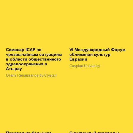
Семинар ICAP по
VI Международный Форум
чрезвычайным ситуациям
сближения культур
в области общественного
Евразии
здравоохранения в
Caspian University
Атырау
Отель Renaissance by Crystall
Перевод на большую
Синхронный перевод и