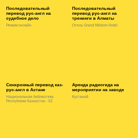
Последовательный
Последовательный
перевод рус-англ на
перевод рус-англ на
судебное дело
тренинги в Алматы
Режим онлайн
Отель Grand Mildom Hotel
Синхронный перевод каз-
Аренда радиогида на
рус-англ в Астане
мероприятии на заводе
Национальная библиотека
Кустанай
Республики Казахстан - 02