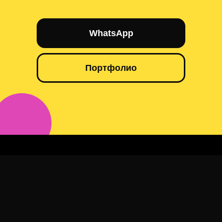
WhatsApp
Портфолио
Переводчик англ-рус-каз Астана