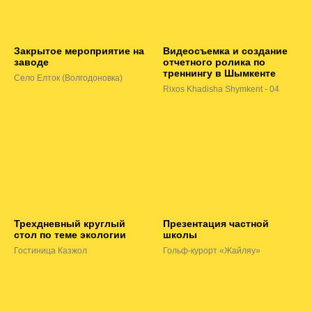
Закрытое мероприятие на
Видеосъемка и создание
заводе
отчетного ролика по
треннингу в Шымкенте
Село Елток (Волгодоновка)
Rixos Khadisha Shymkent - 04
Трехдневный круглый
Презентация частной
стол по теме экологии
школы
Гостиница Казжол
Гольф-курорт «Жайляу»