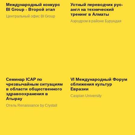
Международный конкурс
Устный переводчик рус-
BI Group - Второй этап
англ на технический
тренинг в Алматы
Центральный офис BI Group
Аэродром в районе Бурундая
Семинар ICAP по
VI Международный Форум
чрезвычайным ситуациям
сближения культур
в области общественного
Евразии
здравоохранения в
Caspian University
Атырау
Отель Renaissance by Crystall