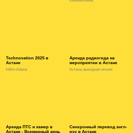
Куанышбаева
Technovation 2025 в
Аренда радиогида на
Астане
мероприятии в Астане
Hilton Astana
Астана, выездная сессия
Аренда ПТС и камер в
Синхронный перевод англ-
Астане - Всемирный день
рус в Астане