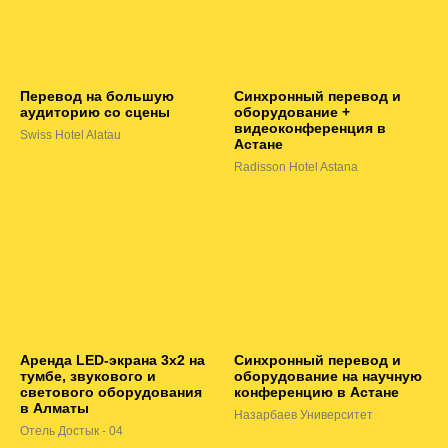
Перевод на большую
Синхронный перевод и
аудиторию со сцены
оборудование +
видеоконференция в
Swiss Hotel Alatau
Астане
Radisson Hotel Astana
Аренда LED-экрана 3х2 на
Синхронный перевод и
тумбе, звукового и
оборудование на научную
светового оборудования
конференцию в Астане
в Алматы
Назарбаев Университет
Отель Достык - 04