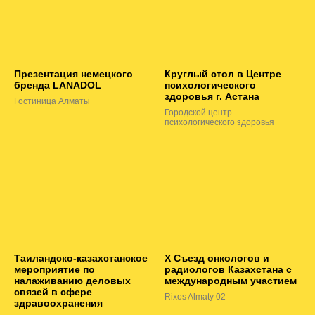
Презентация немецкого
Круглый стол в Центре
бренда LANADOL
психологического
здоровья г. Астана
Гостиница Алматы
Городской центр
психологического здоровья
Таиландско-казахстанское
Х Съезд онкологов и
мероприятие по
радиологов Казахстана с
налаживанию деловых
международным участием
связей в сфере
Rixos Almaty 02
здравоохранения