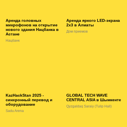
Аренда головных
Аренда яркого LED-экрана
микрофонов на открытие
2х3 в Алматы
нового здания Нацбанка в
Дом приемов
Астане
Нацбанк
KazHackStan 2025 -
GLOBAL TECH WAVE
синхронный перевод и
CENTRAL ASIA в Шымкенте
оборудование
Qyzgaldaq Saraiy (Tulip Hall)
Sadu Arena