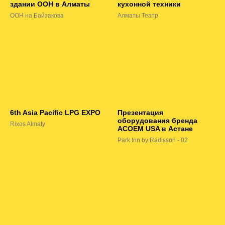
здании ООН в Алматы
кухонной техники
ООН на Байзакова
Алматы Театр
6th Asia Pacific LPG EXPO
Презентация
оборудования бренда
Rixos Almaty
ACOEM USA в Астане
Park Inn by Radisson - 02