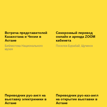
Встреча представителей
Синхронный перевод
Казахстана и Чехии в
онлайн и аренда ZOOM
Астане
кабинета
Библиотека Национального
Поселок Бурабай, Щучинск
музея
Переводчик рус-англ на
Переводчик рус-каз-англ
выставку электриники в
на открытие выставки в
Астане
Астане