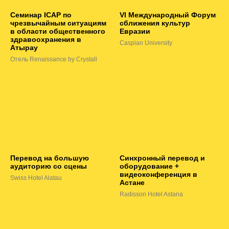
Семинар ICAP по
VI Международный Форум
чрезвычайным ситуациям
сближения культур
в области общественного
Евразии
здравоохранения в
Caspian University
Атырау
Отель Renaissance by Crystall
Перевод на большую
Синхронный перевод и
аудиторию со сцены
оборудование +
видеоконференция в
Swiss Hotel Alatau
Астане
Radisson Hotel Astana