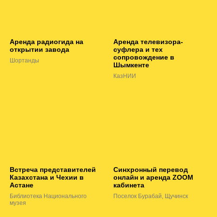
Аренда радиогида на
Аренда телевизора-
открытии завода
суфлера и тех
сопровождение в
Шортанды
Шымкенте
КазНИИ
Встреча представителей
Синхронный перевод
Казахстана и Чехии в
онлайн и аренда ZOOM
Астане
кабинета
Библиотека Национального
Поселок Бурабай, Щучинск
музея