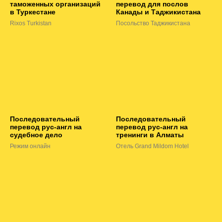
таможенных организаций
перевод для послов
в Туркестане
Канады и Таджикистана
Rixos Turkistan
Посольство Таджикистана
Последовательный
Последовательный
перевод рус-англ на
перевод рус-англ на
судебное дело
тренинги в Алматы
Режим онлайн
Отель Grand Mildom Hotel