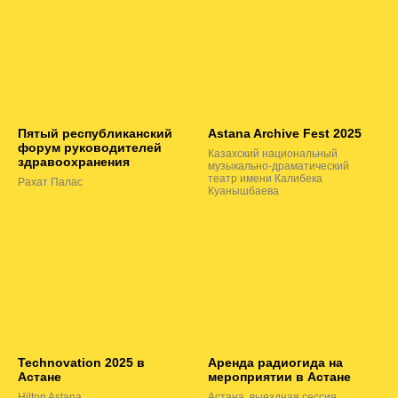
Пятый республиканский
Astana Archive Fest 2025
форум руководителей
Казахский национальный
здравоохранения
музыкально-драматический
театр имени Калибека
Рахат Палас
Куанышбаева
Technovation 2025 в
Аренда радиогида на
Астане
мероприятии в Астане
Hilton Astana
Астана, выездная сессия