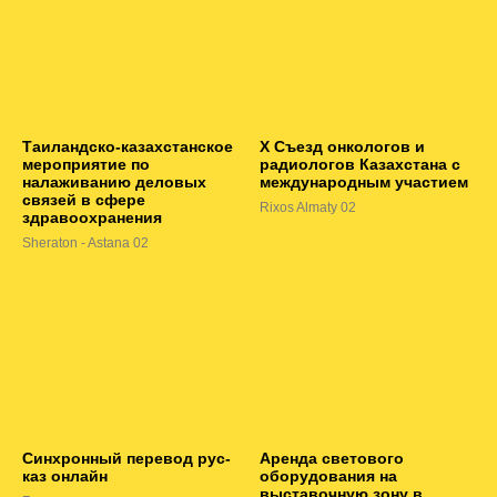
Таиландско-казахстанское
Х Съезд онкологов и
мероприятие по
радиологов Казахстана с
налаживанию деловых
международным участием
связей в сфере
Rixos Almaty 02
здравоохранения
Sheraton - Astana 02
Синхронный перевод рус-
Аренда светового
каз онлайн
оборудования на
выставочную зону в