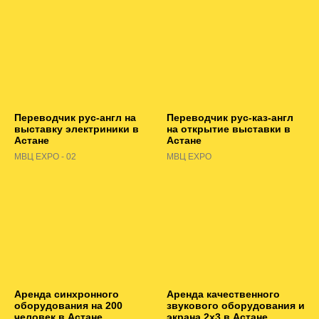
Переводчик рус-англ на
Переводчик рус-каз-англ
выставку электриники в
на открытие выставки в
Астане
Астане
МВЦ EXPO - 02
МВЦ EXPO
Аренда синхронного
Аренда качественного
оборудования на 200
звукового оборудования и
человек в Астане
экрана 2х3 в Астане