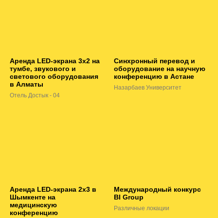
Аренда LED-экрана 3х2 на
Синхронный перевод и
тумбе, звукового и
оборудование на научную
светового оборудования
конференцию в Астане
в Алматы
Назарбаев Университет
Отель Достык - 04
Аренда LED-экрана 2х3 в
Международный конкурс
Шымкенте на
BI Group
медицинскую
Различные локации
конференцию