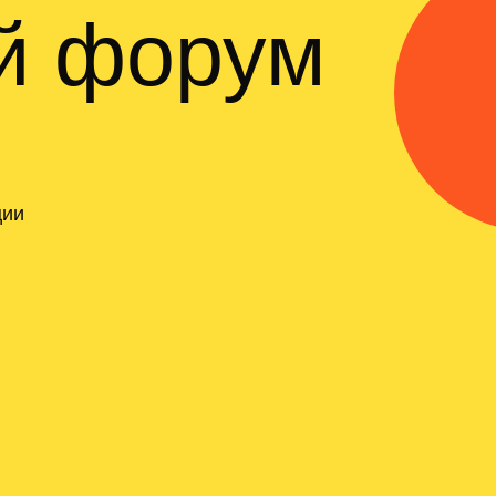
ий форум
ции