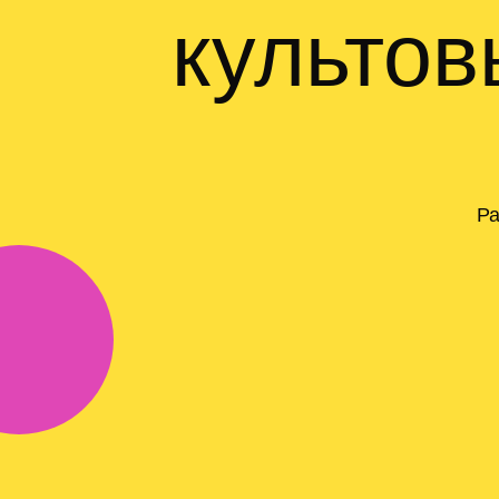
культов
Ра