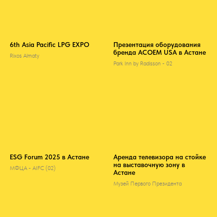
6th Asia Pacific LPG EXPO
Презентация оборудования
бренда ACOEM USA в Астане
Rixos Almaty
Park Inn by Radisson - 02
ESG Forum 2025 в Астане
Аренда телевизора на стойке
на выставочную зону в
МФЦА - AIFC (02)
Астане
Музей Первого Президента