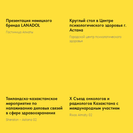
Презентация немецкого
Круглый стол в Центре
бренда LANADOL
психологического здоровья г.
Астана
Гостиница Алматы
Городской центр психологического
здоровья
Таиландско-казахстанское
Х Съезд онкологов и
мероприятие по
радиологов Казахстана с
налаживанию деловых связей
международным участием
в сфере здравоохранения
Rixos Almaty 02
Sheraton - Astana 02