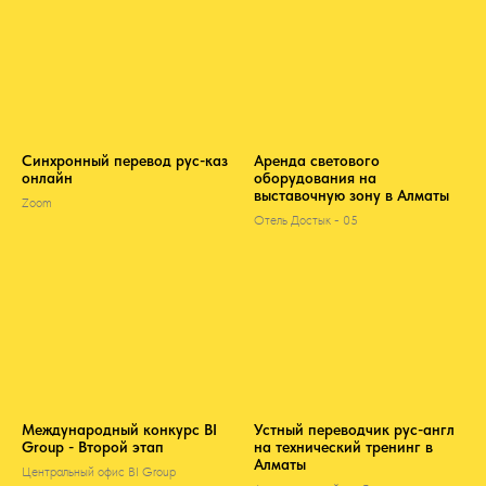
Синхронный перевод рус-каз
Аренда светового
онлайн
оборудования на
выставочную зону в Алматы
Zoom
Отель Достык - 05
Международный конкурс BI
Устный переводчик рус-англ
Group - Второй этап
на технический тренинг в
Алматы
Центральный офис BI Group