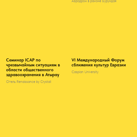
Аэродром в районе Бурундая
Семинар ICAP по
VI Международный Форум
чрезвычайным ситуациям в
сближения культур Евразии
области общественного
Caspian University
здравоохранения в Атырау
Отель Renaissance by Crystall