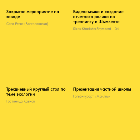
Закрытое мероприятие на
Видеосъемка и создание
заводе
отчетного ролика по
треннингу в Шымкенте
Село Елток (Волгодоновка)
Rixos Khadisha Shymkent - 04
Трехдневный круглый стол по
Презентация частной школы
теме экологии
Гольф-курорт «Жайляу»
Гостиница Казжол