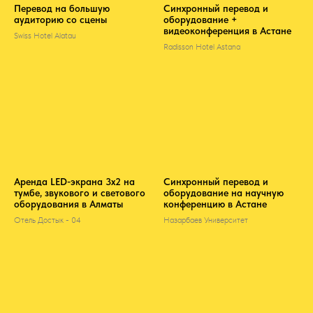
Перевод на большую
Синхронный перевод и
аудиторию со сцены
оборудование +
видеоконференция в Астане
Swiss Hotel Alatau
Radisson Hotel Astana
Аренда LED-экрана 3х2 на
Синхронный перевод и
тумбе, звукового и светового
оборудование на научную
оборудования в Алматы
конференцию в Астане
Отель Достык - 04
Назарбаев Университет