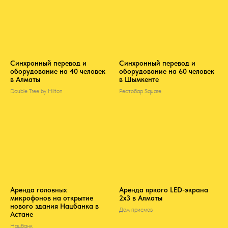
Синхронный перевод и
Синхронный перевод и
оборудование на 40 человек
оборудование на 60 человек
в Алматы
в Шымкенте
Double Tree by Hilton
Рестобар Square
Аренда головных
Аренда яркого LED-экрана
микрофонов на открытие
2х3 в Алматы
нового здания Нацбанка в
Дом приемов
Астане
Нацбанк