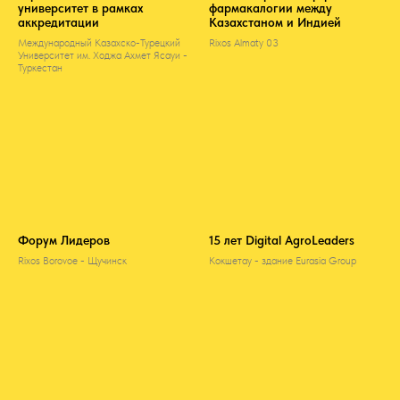
университет в рамках
фармакалогии между
аккредитации
Казахстаном и Индией
Международный Казахско-Турецкий
Rixos Almaty 03
Университет им. Ходжа Ахмет Ясауи -
Туркестан
Форум Лидеров
15 лет Digital AgroLeaders
Rixos Borovoe - Щучинск
Кокшетау - здание Eurasia Group