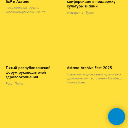
5х9 в Астане
конференция в поддержку
культуры знаний
Национальный научный
кардиохирургический центр
Университет Туран
Пятый республиканский
Astana Archive Fest 2025
форум руководителей
Казахский национальный музыкально-
здравоохранения
драматический театр имени Калибека
Куанышбаева
Рахат Палас