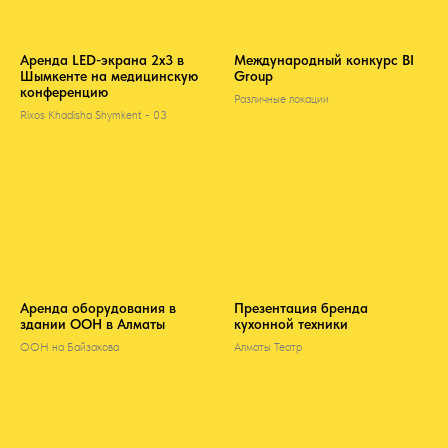
Аренда LED-экрана 2х3 в
Международный конкурс BI
Шымкенте на медицинскую
Group
конференцию
Различные локации
Rixos Khadisha Shymkent - 03
Аренда оборудования в
Презентация бренда
здании ООН в Алматы
кухонной техники
ООН на Байзакова
Алматы Театр