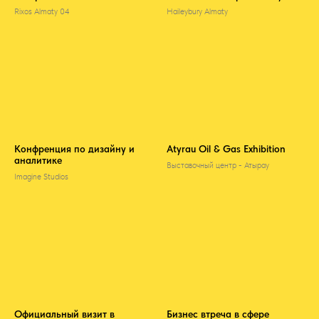
Rixos Almaty 04
Haileybury Almaty
Конфренция по дизайну и
Atyrau Oil & Gas Exhibition
аналитике
Выставочный центр - Атырау
Imagine Studios
Официальный визит в
Бизнес втреча в сфере