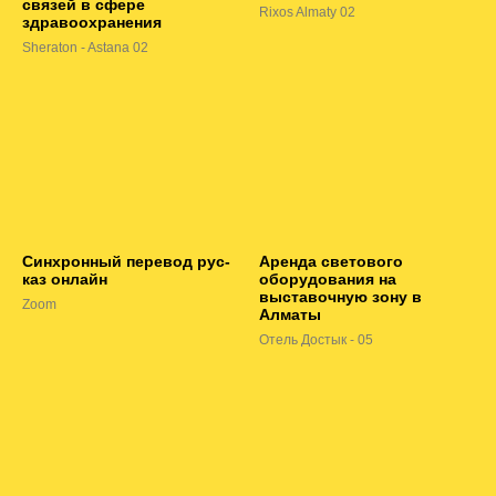
связей в сфере
Rixos Almaty 02
здравоохранения
Sheraton - Astana 02
Синхронный перевод рус-
Аренда светового
каз онлайн
оборудования на
выставочную зону в
Zoom
Алматы
Отель Достык - 05