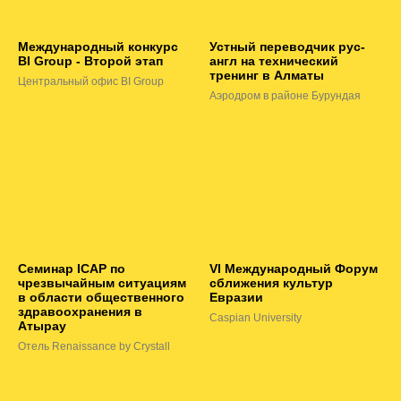
Международный конкурс
Устный переводчик рус-
BI Group - Второй этап
англ на технический
тренинг в Алматы
Центральный офис BI Group
Аэродром в районе Бурундая
Семинар ICAP по
VI Международный Форум
чрезвычайным ситуациям
сближения культур
в области общественного
Евразии
здравоохранения в
Caspian University
Атырау
Отель Renaissance by Crystall