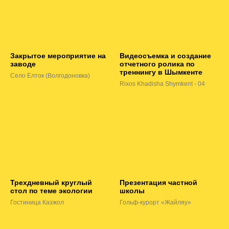
Закрытое мероприятие на
Видеосъемка и создание
заводе
отчетного ролика по
треннингу в Шымкенте
Село Елток (Волгодоновка)
Rixos Khadisha Shymkent - 04
Трехдневный круглый
Презентация частной
стол по теме экологии
школы
Гостиница Казжол
Гольф-курорт «Жайляу»