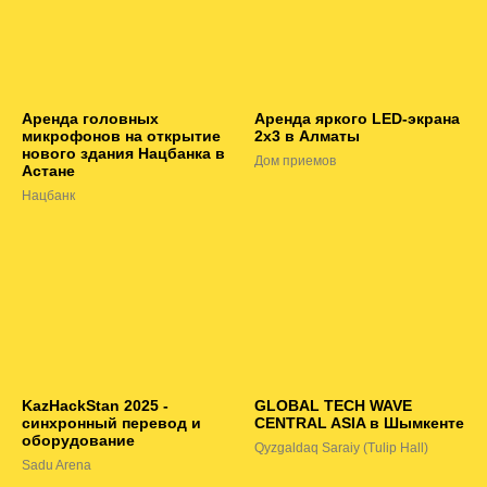
Аренда головных
Аренда яркого LED-экрана
микрофонов на открытие
2х3 в Алматы
нового здания Нацбанка в
Дом приемов
Астане
Нацбанк
KazHackStan 2025 -
GLOBAL TECH WAVE
синхронный перевод и
CENTRAL ASIA в Шымкенте
оборудование
Qyzgaldaq Saraiy (Tulip Hall)
Sadu Arena