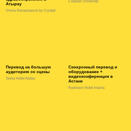
Caspian University
Атырау
Отель Renaissance by Crystall
Перевод на большую
Синхронный перевод и
аудиторию со сцены
оборудование +
видеоконференция в
Swiss Hotel Alatau
Астане
Radisson Hotel Astana