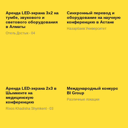
Аренда LED-экрана 3х2 на
Синхронный перевод и
тумбе, звукового и
оборудование на научную
светового оборудования
конференцию в Астане
в Алматы
Назарбаев Университет
Отель Достык - 04
Аренда LED-экрана 2х3 в
Международный конкурс
Шымкенте на
BI Group
медицинскую
Различные локации
конференцию
Rixos Khadisha Shymkent - 03